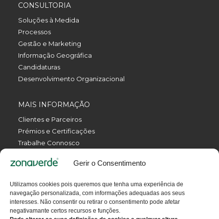
CONSULTORIA
Soluções à Medida
Processos
Gestão e Marketing
Informação Geográfica
Candidaturas
Desenvolvimento Organizacional
MAIS INFORMAÇÃO
Clientes e Parceiros
Prémios e Certificações
Trabalhe Connosco
Política de Privacidade
Gerir o Consentimento
Política da Qualidade
Livro de Reclamações Eletrónico
Utilizamos cookies pois queremos que tenha uma experiência de
Termos e Condições
navegação personalizada, com informações adequadas aos seus
Contactos
interesses. Não consentir ou retirar o consentimento pode afetar
negativamante certos recursos e funções.