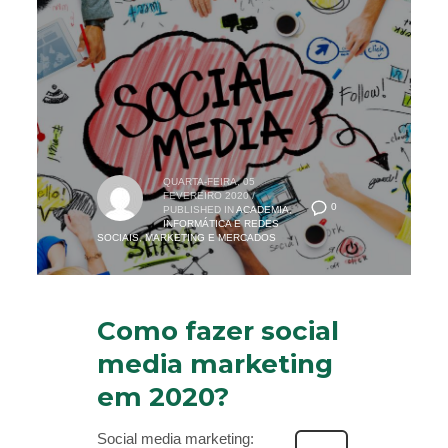
QUARTA-FEIRA, 05
FEVEREIRO 2020
/
0
PUBLISHED IN
ACADEMIA
,
INFORMÁTICA E REDES
SOCIAIS
,
MARKETING E MERCADOS
Como fazer social
media marketing
em 2020?
Social media marketing: