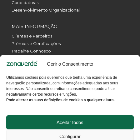
Candidaturas
Desenvolvimento Organizacional
MAIS INFORMAÇÃO
Clientes e Parceiros
Prémios e Certificações
Trabalhe Connosco
Política de Privacidade
Gerir o Consentimento
Política da Qualidade
Livro de Reclamações Eletrónico
Utilizamos cookies pois queremos que tenha uma experiência de
Termos e Condições
navegação personalizada, com informações adequadas aos seus
Contactos
interesses. Não consentir ou retirar o consentimento pode afetar
negativamante certos recursos e funções.
Pode alterar as suas definições de cookies a qualquer altura.
GET SOCIAL
Aceitar todos
© 2025 Todos os direitos reservados.
Configurar