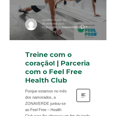
QUARTA-FEIRA, 12
FEVEREIRO 2020
/
0
PUBLISHED IN
ZONAVERDE
Treine com o
coração! | Parceria
com o Feel Free
Health Club
Porque estamos no mês
dos namorados, a
ZONAVERDE juntou-se
ao Feel Free – Health
Club para lhe oferecer um fim de tarde