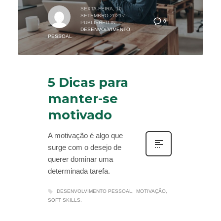
SEXTA-FEIRA, 10
SETEMBRO 2021
/
0
PUBLISHED IN
DESENVOLVIMENTO
PESSOAL
5 Dicas para
manter-se
motivado
A motivação é algo que
surge com o desejo de
querer dominar uma
determinada tarefa.
DESENVOLVIMENTO PESSOAL
MOTIVAÇÃO
SOFT SKILLS