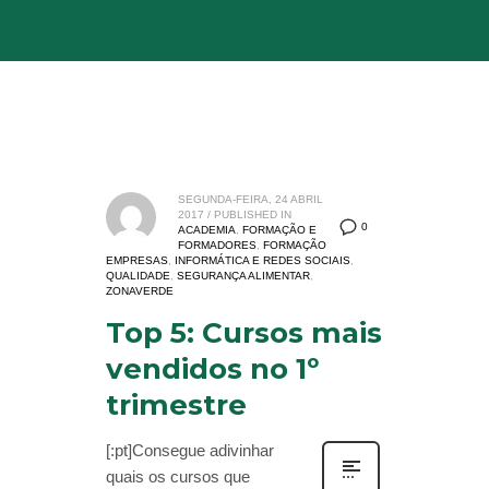
SEGUNDA-FEIRA, 24 ABRIL
2017
/
PUBLISHED IN
0
ACADEMIA
,
FORMAÇÃO E
FORMADORES
,
FORMAÇÃO
EMPRESAS
,
INFORMÁTICA E REDES SOCIAIS
,
QUALIDADE
,
SEGURANÇA ALIMENTAR
,
ZONAVERDE
Top 5: Cursos mais
vendidos no 1º
trimestre
[:pt]Consegue adivinhar
quais os cursos que