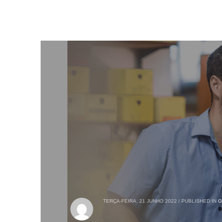
TERÇA-FEIRA, 21 JUNHO 2022
/
PUBLISHED IN
G