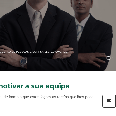
GESTÃO DE PESSOAS E SOFT SKILLS
,
ZONAVERDE
0
 motivar a sua equipa
s, de forma a que estas façam as tarefas que lhes pede