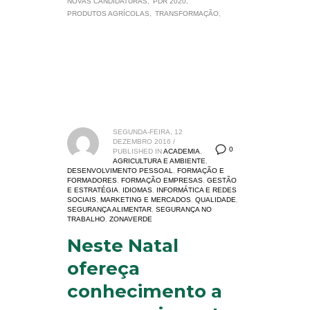
NOVAS CANDIDATURAS
PDR 2020
PRODUTOS AGRÍCOLAS
TRANSFORMAÇÃO
SEGUNDA-FEIRA, 12
DEZEMBRO 2016
/
0
PUBLISHED IN
ACADEMIA
,
AGRICULTURA E AMBIENTE
,
DESENVOLVIMENTO PESSOAL
,
FORMAÇÃO E
FORMADORES
,
FORMAÇÃO EMPRESAS
,
GESTÃO
E ESTRATÉGIA
,
IDIOMAS
,
INFORMÁTICA E REDES
SOCIAIS
,
MARKETING E MERCADOS
,
QUALIDADE
,
SEGURANÇA ALIMENTAR
,
SEGURANÇA NO
TRABALHO
,
ZONAVERDE
Neste Natal
ofereça
conhecimento a