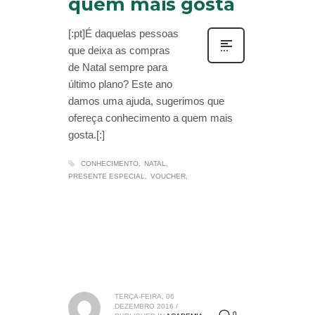
quem mais gosta
[:pt]É daquelas pessoas
que deixa as compras
de Natal sempre para
último plano? Este ano
damos uma ajuda, sugerimos que
ofereça conhecimento a quem mais
gosta.[:]
CONHECIMENTO
NATAL
PRESENTE ESPECIAL
VOUCHER
TERÇA-FEIRA, 06
DEZEMBRO 2016
/
0