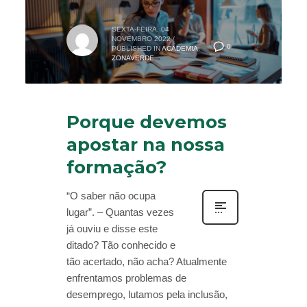
SEXTA-FEIRA, 04
NOVEMBRO 2022
/
0
PUBLISHED IN
ACADEMIA
,
ZONAVERDE
Porque devemos
apostar na nossa
formação?
“O saber não ocupa
lugar”. – Quantas vezes
já ouviu e disse este
ditado? Tão conhecido e
tão acertado, não acha? Atualmente
enfrentamos problemas de
desemprego, lutamos pela inclusão,