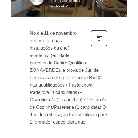
0
PUBLISHED IN
SEM
CATEGORIA
No dia 11 de novembro,
decorreram nas
instalações da chef
academy, (entidade
parceira do Centro Qualifica
ZONAVERDE), a prova de Júri de
certificação dos processo de RVCC
nas qualificações • Pasteleiro/a-
Padeiro/a (4 candidatos) •
Cozinheiro/a (1 candidato) • Técnico/a
de Cozinha/Pastelaria (1 candidata) O
Júri de certificação foi constituído por •
1 formador especialista que