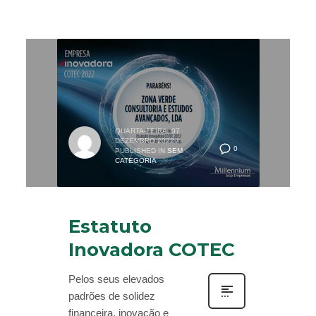
QUARTA-FEIRA, 07
DEZEMBRO 2022
/
0
PUBLISHED IN
SEM
CATEGORIA
Estatuto
Inovadora COTEC
Pelos seus elevados
padrões de solidez
financeira, inovação e