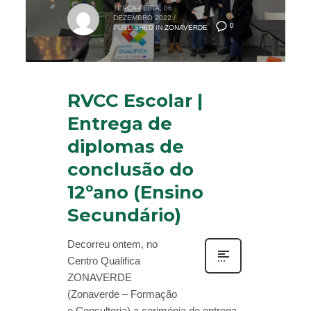
TERÇA-FEIRA, 06
DEZEMBRO 2022
/
0
PUBLISHED IN
ZONAVERDE
RVCC Escolar |
Entrega de
diplomas de
conclusão do
12ºano (Ensino
Secundário)
Decorreu ontem, no
Centro Qualifica
ZONAVERDE
(Zonaverde – Formação
e Consultoria) a cerimónia de entrega