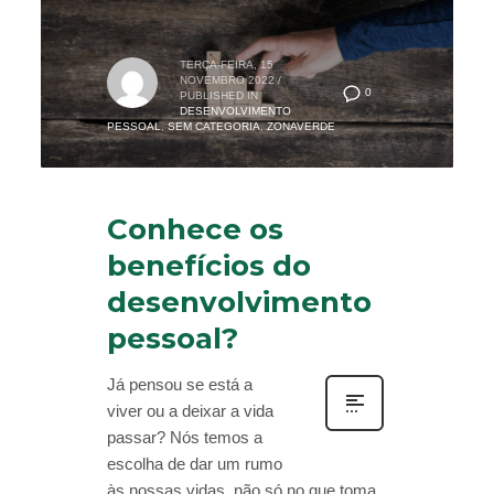
TERÇA-FEIRA, 15
NOVEMBRO 2022
/
0
PUBLISHED IN
DESENVOLVIMENTO
PESSOAL
,
SEM CATEGORIA
,
ZONAVERDE
Conhece os
benefícios do
desenvolvimento
pessoal?
Já pensou se está a
viver ou a deixar a vida
passar? Nós temos a
escolha de dar um rumo
às nossas vidas, não só no que toma