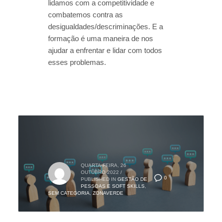
lidamos com a competitividade e
combatemos contra as
desigualdades/descriminações. E a
formação é uma maneira de nos
ajudar a enfrentar e lidar com todos
esses problemas.
QUARTA-FEIRA, 26
OUTUBRO 2022
/
0
PUBLISHED IN
GESTÃO DE
PESSOAS E SOFT SKILLS
,
SEM CATEGORIA
,
ZONAVERDE