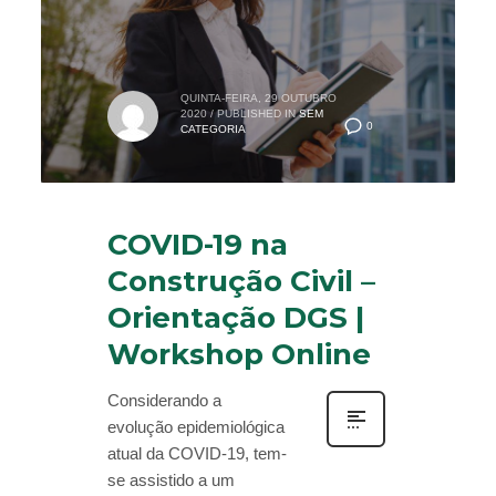
QUINTA-FEIRA, 29 OUTUBRO
2020
/
PUBLISHED IN
SEM
0
CATEGORIA
COVID-19 na
Construção Civil –
Orientação DGS |
Workshop Online
Considerando a
evolução epidemiológica
atual da COVID-19, tem-
se assistido a um