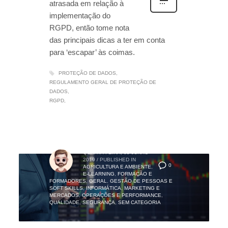
atrasada em relação à
implementação do
RGPD, então tome nota
das principais dicas a ter em conta
para ‘escapar’ às coimas.
PROTEÇÃO DE DADOS
REGULAMENTO GERAL DE PROTEÇÃO DE
DADOS
RGPD
QUARTA-FEIRA, 05 JUNHO
2019
/
PUBLISHED IN
0
AGRICULTURA E AMBIENTE
,
E-LEARNING
,
FORMAÇÃO E
FORMADORES
,
GERAL
,
GESTÃO DE PESSOAS E
SOFT SKILLS
,
INFORMÁTICA
,
MARKETING E
MERCADOS
,
OPERAÇÕES E PERFORMANCE
,
QUALIDADE
,
SEGURANÇA
,
SEM CATEGORIA