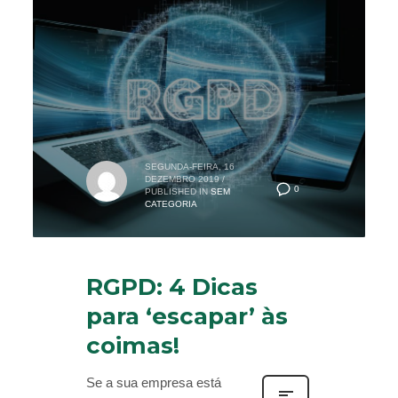
SEGUNDA-FEIRA, 16
DEZEMBRO 2019
/
0
PUBLISHED IN
SEM
CATEGORIA
RGPD: 4 Dicas
para ‘escapar’ às
coimas!
Se a sua empresa está