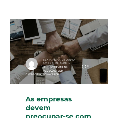
SEXTA-FEIRA, 25 JUNHO
2021
/
PUBLISHED IN
0
DESENVOLVIMENTO
PESSOAL
,
SEM
CATEGORIA
,
ZONAVERDE
As empresas
devem
preocupar-se com