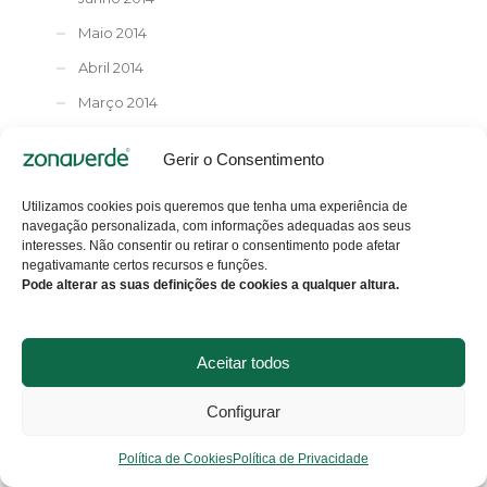
Maio 2014
Abril 2014
Março 2014
Fevereiro 2014
Gerir o Consentimento
Janeiro 2014
Dezembro 2013
Utilizamos cookies pois queremos que tenha uma experiência de
navegação personalizada, com informações adequadas aos seus
Novembro 2013
interesses. Não consentir ou retirar o consentimento pode afetar
negativamante certos recursos e funções.
Outubro 2013
Pode alterar as suas definições de cookies a qualquer altura.
Setembro 2013
Agosto 2013
Aceitar todos
Julho 2013
Configurar
Junho 2013
Maio 2013
Política de Cookies
Política de Privacidade
Abril 2013