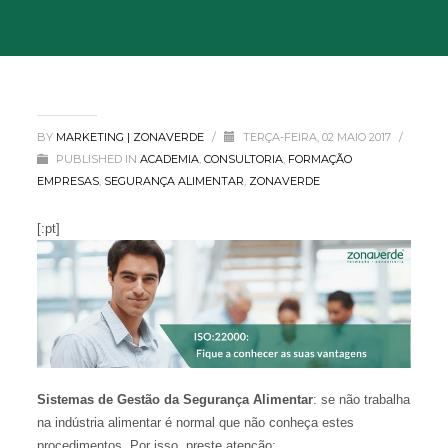
BY
MARKETING | ZONAVERDE
/
TERÇA-FEIRA, 02 MAIO 2017
/
PUBLISHED IN
ACADEMIA
,
CONSULTORIA
,
FORMAÇÃO
EMPRESAS
,
SEGURANÇA ALIMENTAR
,
ZONAVERDE
[:pt]
Sistemas de Gestão da Segurança Alimentar
: se não trabalha
na indústria alimentar é normal que não conheça estes
procedimentos. Por isso, preste atenção: