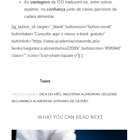
As
vantagens
da ISO traduzem-se, entre outros
aspetos, na
confiança
junto de vários parceiros da
cadeia alimentar.
[ig_button_sh target=”_blank” buttonsize=”button-small”
buttonlabel=”Consulte aqui o nosso e-book gratuito”
buttonlink=”https://www.academiazonaverde.pt/e-
books/seguranca-alimentar/iso22000/” buttoncolor=”#0f694d”
class=”” icons=”icon-share-square-o”][:]
Tweet
TAGGED UNDER:
DICA DO MÊS
,
INDÚSTRIA ALIMENTAR
,
ISO:22000
,
SEGURANÇA ALIMENTAR
,
SISTEMAS DE GESTÃO
WHAT YOU CAN READ NEXT