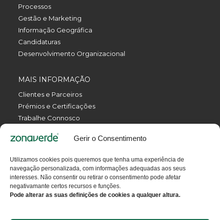
Processos
Gestão e Marketing
Informação Geográfica
Candidaturas
Desenvolvimento Organizacional
MAIS INFORMAÇÃO
Clientes e Parceiros
Prémios e Certificações
Trabalhe Connosco
Política de Privacidade
Gerir o Consentimento
Política da Qualidade
Livro de Reclamações Eletrónico
Utilizamos cookies pois queremos que tenha uma experiência de
Termos e Condições
navegação personalizada, com informações adequadas aos seus
Contactos
interesses. Não consentir ou retirar o consentimento pode afetar
negativamante certos recursos e funções.
Pode alterar as suas definições de cookies a qualquer altura.