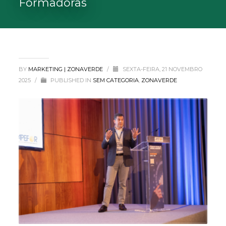
Formadoras
BY
MARKETING | ZONAVERDE
/
SEXTA-FEIRA, 21 NOVEMBRO
2025
/
PUBLISHED IN
SEM CATEGORIA
,
ZONAVERDE