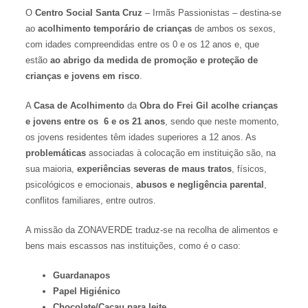
O
Centro Social Santa Cruz
– Irmãs Passionistas – destina-se
ao
acolhimento temporário de crianças
de ambos os sexos,
com idades compreendidas entre os 0 e os 12 anos e, que
estão
ao abrigo da medida de promoção e proteção de
crianças e jovens em risco
.
A
Casa de Acolhimento
da
Obra do Frei Gil
acolhe crianças
e jovens entre os 6 e os 21 anos
, sendo que neste momento,
os jovens residentes têm idades superiores a 12 anos. As
problemáticas
associadas à colocação em instituição são, na
sua maioria,
experiências severas de maus tratos
, físicos,
psicológicos e emocionais,
abusos e negligência parental
,
conflitos familiares, entre outros.
A missão da ZONAVERDE traduz-se na recolha de alimentos e
bens mais escassos nas instituições, como é o caso:
Guardanapos
Papel Higiénico
Chocolate/Cacau para leite