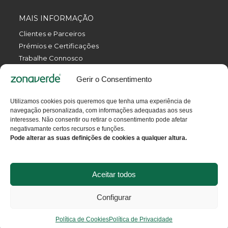
MAIS INFORMAÇÃO
Clientes e Parceiros
Prémios e Certificações
Trabalhe Connosco
Política de Privacidade
Gerir o Consentimento
Política da Qualidade
Livro de Reclamações Eletrónico
Utilizamos cookies pois queremos que tenha uma experiência de
Termos e Condições
navegação personalizada, com informações adequadas aos seus
Contactos
interesses. Não consentir ou retirar o consentimento pode afetar
negativamante certos recursos e funções.
Pode alterar as suas definições de cookies a qualquer altura.
GET SOCIAL
Aceitar todos
© 2025 Todos os direitos reservados.
Configurar
Desenvolvido por
digitalgreen
.
Política de Cookies
Política de Privacidade