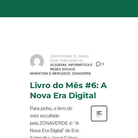
QUINTA-FEIRA, 21 JUNHO
2018
/
PUBLISHED IN
0
ACADEMIA
,
INFORMÁTICA E
REDES SOCIAIS
,
MARKETING E MERCADOS
,
ZONAVERDE
Livro do Mês #6: A
Nova Era Digital
Para junho, o livro do
mês escolhido
pela ZONAVERDE é: “A
Nova Era Digital” de Eric
Schmidt e Jared Cohen.