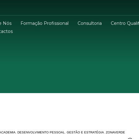
e Nós
Formação Profissional
Consultoria
Centro Qualif
tactos
ACADEMIA
,
DESENVOLVIMENTO PESSOAL
,
GESTÃO E ESTRATÉGIA
,
ZONAVERDE