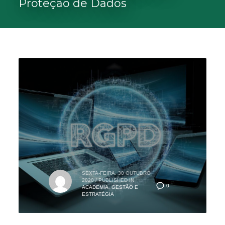
Proteção de Dados
SEXTA-FEIRA, 30 OUTUBRO
2020
/
PUBLISHED IN
0
ACADEMIA
,
GESTÃO E
ESTRATÉGIA