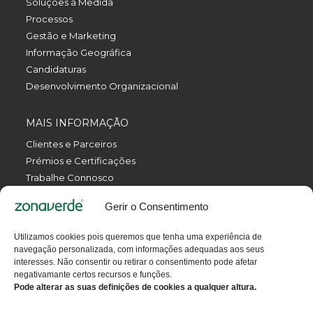
Soluções à Medida
Processos
Gestão e Marketing
Informação Geográfica
Candidaturas
Desenvolvimento Organizacional
MAIS INFORMAÇÃO
Clientes e Parceiros
Prémios e Certificações
Trabalhe Connosco
Política de Privacidade
Gerir o Consentimento
Política da Qualidade
Livro de Reclamações Eletrónico
Utilizamos cookies pois queremos que tenha uma experiência de
Termos e Condições
navegação personalizada, com informações adequadas aos seus
Contactos
interesses. Não consentir ou retirar o consentimento pode afetar
negativamante certos recursos e funções.
Pode alterar as suas definições de cookies a qualquer altura.